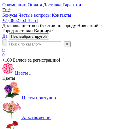
О компании
Оплата
Доставка
Гарантии
Ещё
Бонусы
Частые вопросы
Контакты
+7 (3852) 53-41-51
Доставка цветов и букетов по городу
Новоалтайск
Город доставки
Барнаул
?
Да
Нет, выбрать другой
×
0
0
+100 Баллов
за регистрацию!
Цветы
...
Цветы
Цветы поштучно
Альстромерии