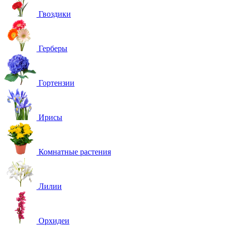
Гвоздики
Герберы
Гортензии
Ирисы
Комнатные растения
Лилии
Орхидеи