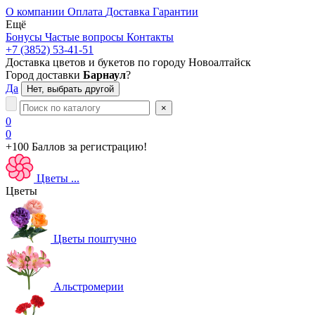
О компании
Оплата
Доставка
Гарантии
Ещё
Бонусы
Частые вопросы
Контакты
+7 (3852) 53-41-51
Доставка цветов и букетов по городу
Новоалтайск
Город доставки
Барнаул
?
Да
Нет, выбрать другой
×
0
0
+100 Баллов
за регистрацию!
Цветы
...
Цветы
Цветы поштучно
Альстромерии