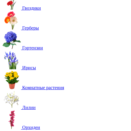
Гвоздики
Герберы
Гортензии
Ирисы
Комнатные растения
Лилии
Орхидеи