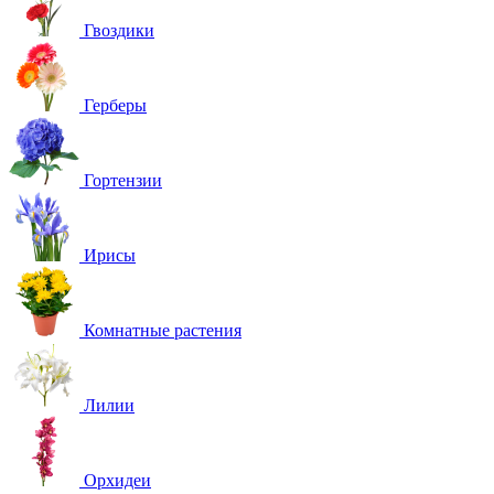
Гвоздики
Герберы
Гортензии
Ирисы
Комнатные растения
Лилии
Орхидеи