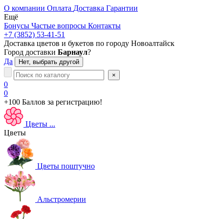
О компании
Оплата
Доставка
Гарантии
Ещё
Бонусы
Частые вопросы
Контакты
+7 (3852) 53-41-51
Доставка цветов и букетов по городу
Новоалтайск
Город доставки
Барнаул
?
Да
Нет, выбрать другой
×
0
0
+100 Баллов
за регистрацию!
Цветы
...
Цветы
Цветы поштучно
Альстромерии