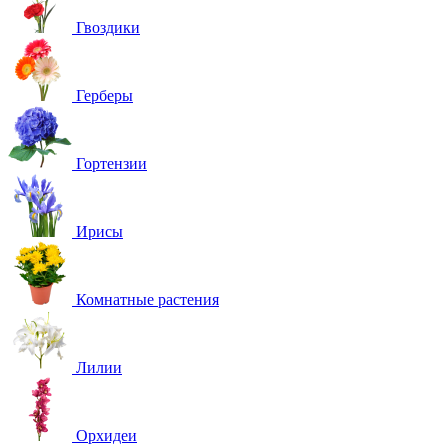
Гвоздики
Герберы
Гортензии
Ирисы
Комнатные растения
Лилии
Орхидеи