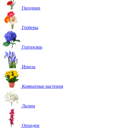
Гвоздики
Герберы
Гортензии
Ирисы
Комнатные растения
Лилии
Орхидеи