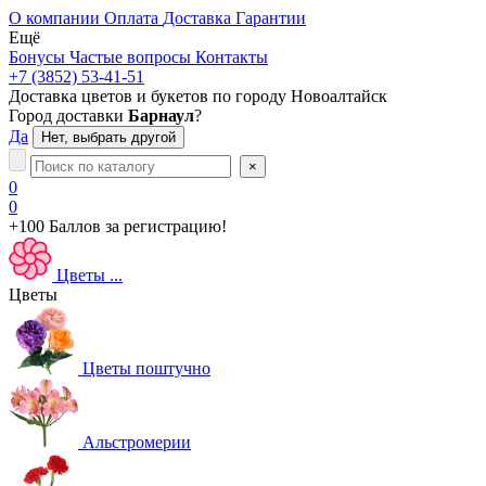
О компании
Оплата
Доставка
Гарантии
Ещё
Бонусы
Частые вопросы
Контакты
+7 (3852) 53-41-51
Доставка цветов и букетов по городу
Новоалтайск
Город доставки
Барнаул
?
Да
Нет, выбрать другой
×
0
0
+100 Баллов
за регистрацию!
Цветы
...
Цветы
Цветы поштучно
Альстромерии