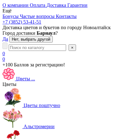
О компании
Оплата
Доставка
Гарантии
Ещё
Бонусы
Частые вопросы
Контакты
+7 (3852) 53-41-51
Доставка цветов и букетов по городу
Новоалтайск
Город доставки
Барнаул
?
Да
Нет, выбрать другой
×
0
0
+100 Баллов
за регистрацию!
Цветы
...
Цветы
Цветы поштучно
Альстромерии