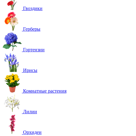
Гвоздики
Герберы
Гортензии
Ирисы
Комнатные растения
Лилии
Орхидеи