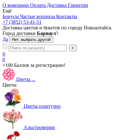
О компании
Оплата
Доставка
Гарантии
Ещё
Бонусы
Частые вопросы
Контакты
+7 (3852) 53-41-51
Доставка цветов и букетов по городу
Новоалтайск
Город доставки
Барнаул
?
Да
Нет, выбрать другой
×
0
0
+100 Баллов
за регистрацию!
Цветы
...
Цветы
Цветы поштучно
Альстромерии