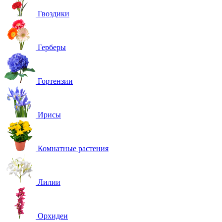
Гвоздики
Герберы
Гортензии
Ирисы
Комнатные растения
Лилии
Орхидеи