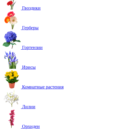
Гвоздики
Герберы
Гортензии
Ирисы
Комнатные растения
Лилии
Орхидеи