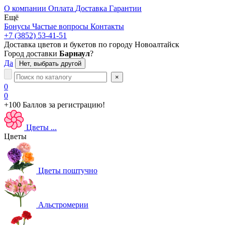
О компании
Оплата
Доставка
Гарантии
Ещё
Бонусы
Частые вопросы
Контакты
+7 (3852) 53-41-51
Доставка цветов и букетов по городу
Новоалтайск
Город доставки
Барнаул
?
Да
Нет, выбрать другой
×
0
0
+100 Баллов
за регистрацию!
Цветы
...
Цветы
Цветы поштучно
Альстромерии