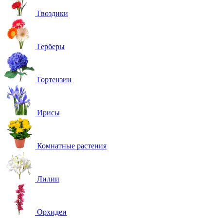
Гвоздики
Герберы
Гортензии
Ирисы
Комнатные растения
Лилии
Орхидеи