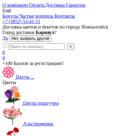
О компании
Оплата
Доставка
Гарантии
Ещё
Бонусы
Частые вопросы
Контакты
+7 (3852) 53-41-51
Доставка цветов и букетов по городу
Новоалтайск
Город доставки
Барнаул
?
Да
Нет, выбрать другой
×
0
0
+100 Баллов
за регистрацию!
Цветы
...
Цветы
Цветы поштучно
Альстромерии