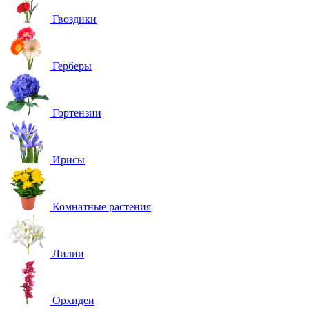
Гвоздики
Герберы
Гортензии
Ирисы
Комнатные растения
Лилии
Орхидеи