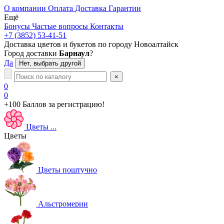
О компании
Оплата
Доставка
Гарантии
Ещё
Бонусы
Частые вопросы
Контакты
+7 (3852) 53-41-51
Доставка цветов и букетов по городу
Новоалтайск
Город доставки
Барнаул
?
Да
Нет, выбрать другой
×
0
0
+100 Баллов
за регистрацию!
Цветы
...
Цветы
Цветы поштучно
Альстромерии