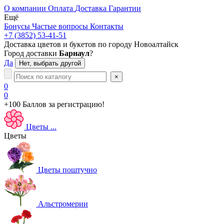
О компании
Оплата
Доставка
Гарантии
Ещё
Бонусы
Частые вопросы
Контакты
+7 (3852) 53-41-51
Доставка цветов и букетов по городу
Новоалтайск
Город доставки
Барнаул
?
Да
Нет, выбрать другой
×
0
0
+100 Баллов
за регистрацию!
Цветы
...
Цветы
Цветы поштучно
Альстромерии