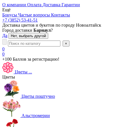
О компании
Оплата
Доставка
Гарантии
Ещё
Бонусы
Частые вопросы
Контакты
+7 (3852) 53-41-51
Доставка цветов и букетов по городу
Новоалтайск
Город доставки
Барнаул
?
Да
Нет, выбрать другой
×
0
0
+100 Баллов
за регистрацию!
Цветы
...
Цветы
Цветы поштучно
Альстромерии