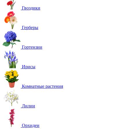
Гвоздики
Герберы
Гортензии
Ирисы
Комнатные растения
Лилии
Орхидеи