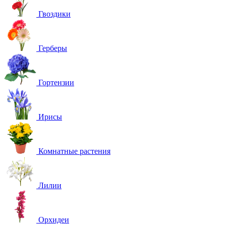
Гвоздики
Герберы
Гортензии
Ирисы
Комнатные растения
Лилии
Орхидеи