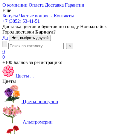
О компании
Оплата
Доставка
Гарантии
Ещё
Бонусы
Частые вопросы
Контакты
+7 (3852) 53-41-51
Доставка цветов и букетов по городу
Новоалтайск
Город доставки
Барнаул
?
Да
Нет, выбрать другой
×
0
0
+100 Баллов
за регистрацию!
Цветы
...
Цветы
Цветы поштучно
Альстромерии