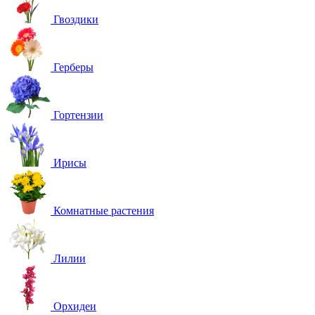
Гвоздики
Герберы
Гортензии
Ирисы
Комнатные растения
Лилии
Орхидеи