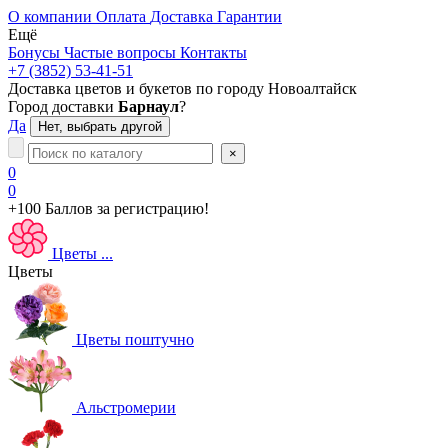
О компании
Оплата
Доставка
Гарантии
Ещё
Бонусы
Частые вопросы
Контакты
+7 (3852) 53-41-51
Доставка цветов и букетов по городу
Новоалтайск
Город доставки
Барнаул
?
Да
Нет, выбрать другой
×
0
0
+100 Баллов
за регистрацию!
Цветы
...
Цветы
Цветы поштучно
Альстромерии