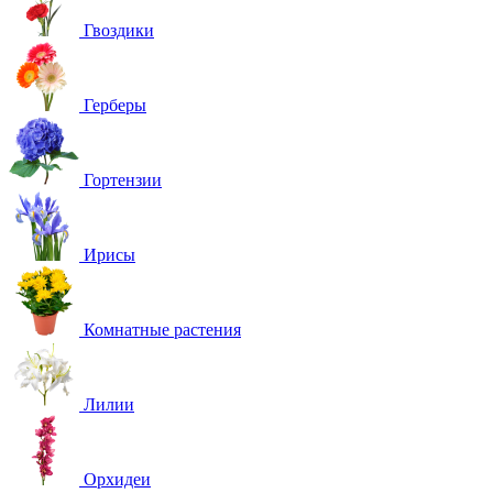
Гвоздики
Герберы
Гортензии
Ирисы
Комнатные растения
Лилии
Орхидеи