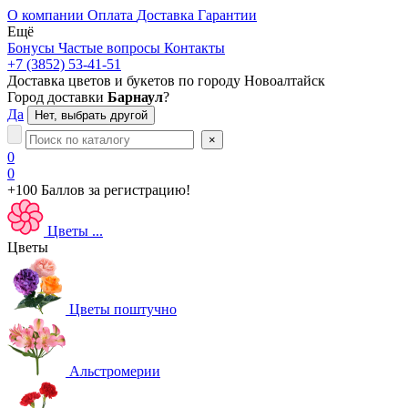
О компании
Оплата
Доставка
Гарантии
Ещё
Бонусы
Частые вопросы
Контакты
+7 (3852) 53-41-51
Доставка цветов и букетов по городу
Новоалтайск
Город доставки
Барнаул
?
Да
Нет, выбрать другой
×
0
0
+100 Баллов
за регистрацию!
Цветы
...
Цветы
Цветы поштучно
Альстромерии