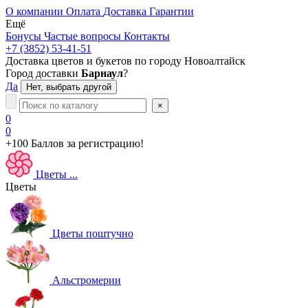
О компании
Оплата
Доставка
Гарантии
Ещё
Бонусы
Частые вопросы
Контакты
+7 (3852) 53-41-51
Доставка цветов и букетов по городу
Новоалтайск
Город доставки
Барнаул
?
Да
Нет, выбрать другой
×
0
0
+100 Баллов
за регистрацию!
Цветы
...
Цветы
Цветы поштучно
Альстромерии