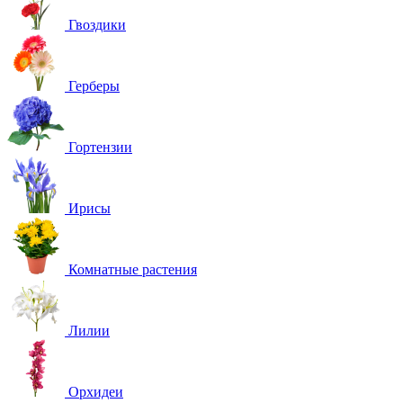
Гвоздики
Герберы
Гортензии
Ирисы
Комнатные растения
Лилии
Орхидеи