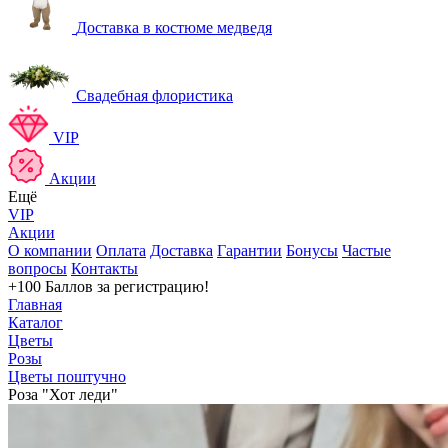
Доставка в костюме медведя
Свадебная флористика
VIP
Акции
Ещё
VIP
Акции
О компании
Оплата
Доставка
Гарантии
Бонусы
Частые
вопросы
Контакты
+100 Баллов
за регистрацию!
Главная
Каталог
Цветы
Розы
Цветы поштучно
Роза "Хот леди"