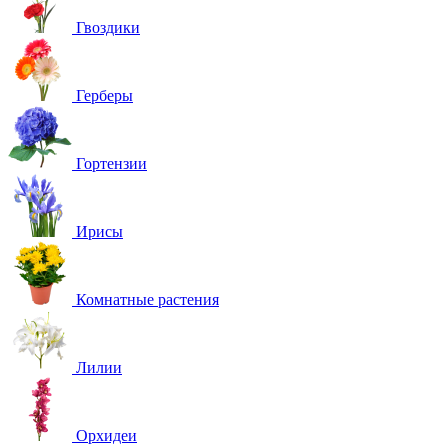
Гвоздики
Герберы
Гортензии
Ирисы
Комнатные растения
Лилии
Орхидеи